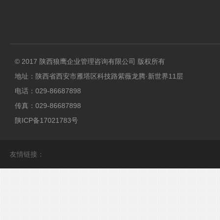
© 2017 陕西狼鹰企业管理咨询有限公司 版权所有
地址：陕西省西安市雁塔区科技路紫薇龙腾·新世界11层
电话：029-86687898
传真：029-86687898
陕ICP备17021783号
友情链接：